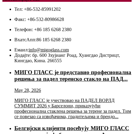
Тел: +86-532-85991202
Факс: +86-532-80986628
Телефон: +86 185 6268 2380
ВхатсАпп:
86 185 6268 2380
Емаил:
info@migoglass.com
Додајте: бр. 600 Зхујианг Роад, Хуангдао Дистрицт,
Кингдао, Кина. 266555
МИГО ГЛАСС је представио професионална
решења за падел теренско стакло на ПАД...
May 28, 2026
МИГО ГЛАСС је учествовао на ПАДЕЛ ВОРЛД
СУММИТ 2026 у Барселони, приказујући
професионална стаклена решења за терене за падел. Тим
се повезао са извођачима, градитељима и брендо...
Белгијски клијенти посећују МИГО ГЛАСС