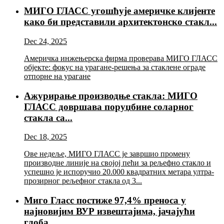
МИГО ГЛАСС угошћује америчке клијенте
како би представили архитектонско стакл...
Dec 24, 2025
Америчка инжењерска фирма проверава МИГО ГЛАСС
објекте: фокус на урагане-решења за стаклене ограде
отпорне на урагане
Ажурирање производње стакла: МИГО
ГЛАСС довршава поруџбине соларног
стакла са...
Dec 18, 2025
Ове недеље, МИГО ГЛАСС је завршио промену
производне линије на својој пећи за рељефно стакло и
успешно је испоручио 20.000 квадратних метара ултра-
прозирног рељефног стакла од 3...
Миго Гласс постиже 97,4% преноса у
најновијим ВУР извештајима, јачајући
глоба...