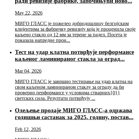
ради ревизије фабрике, започињући ново...
May 22, 2026
МИГО ГЛАСС је пожелео добродошлицу белгијским
клијентима за фабричку ревизију која је проценила своје
каљено стакло од 12 мм за терене за падел. Посета је
показала напредне прои...
Тест на удар клатна потврђује перформансе
каљеног ламинираног стакла за оград...
Mar 04, 2026
МИГО ГЛАСС је завршио тестирање на удар клатна на
свом каљеном ламинираном стаклу за ограду да би
проверио перформансе у условима стварних{0}}
светских сила. Резултати потврђују ...
Одељење продаје МИГО ГЛАСС-а одржава
годишњи састанак за 2025. годину, постав...
Feb 12, 2026