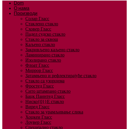
Dom
О нама
Производи
Солар Гласс
Стаклено стакло
Сховер Гласс
Падел судско стакло
Стакло за сквош
Каљено стакло
Закривљено каљено стакло
Ламинирано стакло
Изолирано стакло
Флоат Гласс
Миррор Гласс
Затамњено и рефлектирајуће стакло
Стакло са узорцима
Фростед Гласс
Сито штампано стакло
Бацк Паинтед Гласс
Ниско{0}}Е стакло
Виред Гласс
Стакло за урамљивање слика
Хоцкеи Гласс
Лоувер Гласс
Специјално стакло