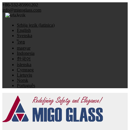
+86-532-85991202
info@migoglass.com
Jezik
Srbija jezik (latinica)
English
Svenska
ไทย
magyar
Indonesia
한국어
íslenska
Cymraeg
Lietuvių
Norsk
Português