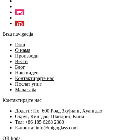
Brza navigacija
Dom
О нама
Производи
Вести
Блог
Наш видео
Контактирајте нас
Послат упит
Mapa sajta
Контактирајте нас
Додати: Но. 600 Роад Зхујианг, Хуангдао
Округ, Кингдао, Шандонг, Кина
Тел: +86 185 6268 2380
Е-пошта: info@migoglass.com
QR koda