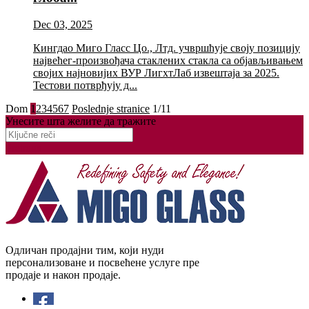
Dec 03, 2025
Кингдао Миго Гласс Цо., Лтд. учвршћује своју позицију
највећег-произвођача стаклених стакла са објављивањем
својих најновијих ВУР ЛигхтЛаб извештаја за 2025.
Тестови потврђују д...
Dom
1
2
3
4
5
6
7
Poslednje stranice
1/11
Унесите шта желите да тражите
Pretraga
Одличан продајни тим, који нуди
персонализоване и посвећене услуге пре
продаје и након продаје.