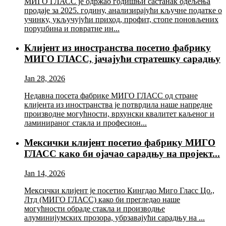
МИГО ГЛАСС је одржао годишњи састанак одељења
продаје за 2025. годину, анализирајући кључне податке о
учинку, укључујући приход, профит, стопе поновљених
поруџбина и повратне ин...
Клијент из иностранства посетио фабрику
МИГО ГЛАСС, јачајући стратешку сарадњу
Jan 28, 2026
Недавна посета фабрике МИГО ГЛАСС од стране
клијента из иностранства је потврдила наше напредне
производне могућности, врхунски квалитет каљеног и
ламинираног стакла и професион...
Мексички клијент посетио фабрику МИГО
ГЛАСС како би ојачао сарадњу на пројект...
Jan 14, 2026
Мексички клијент је посетио Кингдао Миго Гласс Цо.,
Лтд (МИГО ГЛАСС) како би прегледао наше
могућности обраде стакла и производње
алуминијумских прозора, убрзавајући сарадњу на ...