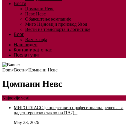
Вести
Цомпани Невс
Невс Невс
Обавештење компаније
Миго Најновији производ Увод
Вести из транспорта и логистике
Блог
Baze znanja
Наш видео
Контактирајте нас
Послат упит
Dom
>
Вести
>
Цомпани Невс
Цомпани Невс
Najnovije vesti
МИГО ГЛАСС је представио професионална решења за
падел теренско стакло на ПАД...
May 28, 2026