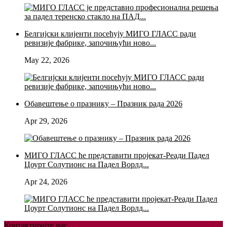
Белгијски клијенти посећују МИГО ГЛАСС ради
ревизије фабрике, започињући ново...
May 22, 2026
Обавештење о празнику – Празник рада 2026
Apr 29, 2026
МИГО ГЛАСС ће представити пројекат-Реади Падел
Цоурт Солутионс на Падел Ворлд...
Apr 24, 2026
Контактирајте нас